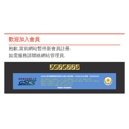
登入管理
|
縣網中心
|
新版差勤管理系統
|
校務行政
|
公
跳
文系統(舊)
|
公文系統(新)
|
關小校內教學網
|
校內校務網
到
|
關
西國小校歌MV
|
關小成語教學網
主
要
內
容
歡迎加入會員
區
抱歉,當前網站暫停新會員註冊.
如需服務請聯絡網站管理員.